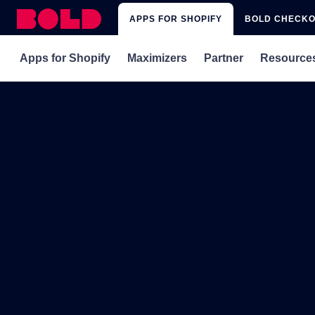
APPS FOR SHOPIFY
BOLD CHECK
Apps for Shopify
Maximizers
Partner
Resource
rePete
Subscriptions x rePete
Get Matched with 
Blog
Subscriptions
Subscriptions x Upsell
Integrations
Webina
Subscriptions for Shopify Plus
Subscriptions x Custom Pricing
Affiliate Program
Shopify
Memberships & Loyalty
Upsell
Custom Pricing
Discounts
Quickbooks Sync
Xero Sync