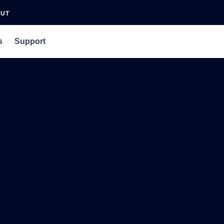
OUT
s
Support
an Agency
rs
 Podcast